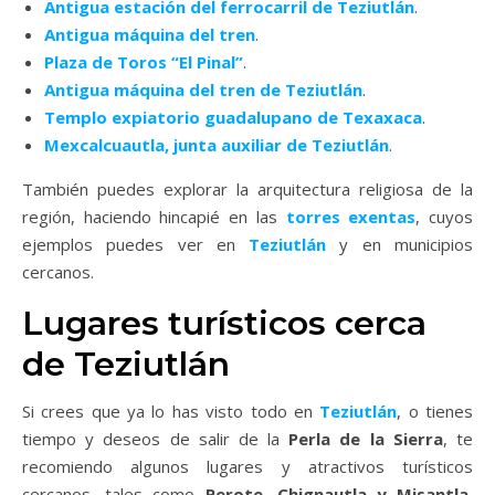
Antigua estación del ferrocarril de Teziutlán
.
Antigua máquina del tren
.
Plaza de Toros “El Pinal”
.
Antigua máquina del tren de Teziutlán
.
Templo expiatorio guadalupano de Texaxaca
.
Mexcalcuautla, junta auxiliar de Teziutlán
.
También puedes explorar la arquitectura religiosa de la
región, haciendo hincapié en las
torres exentas
, cuyos
ejemplos puedes ver en
Teziutlán
y en municipios
cercanos.
Lugares turísticos cerca
de Teziutlán
Si crees que ya lo has visto todo en
Teziutlán
, o tienes
tiempo y deseos de salir de la
Perla de la Sierra
, te
recomiendo algunos lugares y atractivos turísticos
cercanos, tales como
Perote, Chignautla y Misantla
,