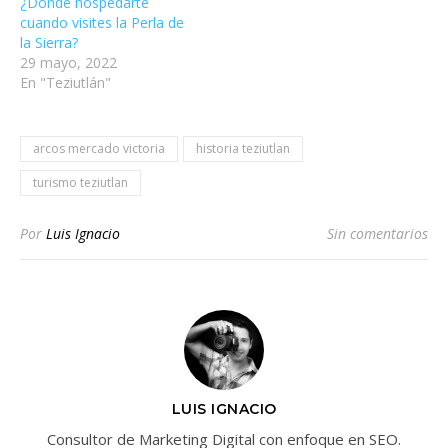
¿Dónde hospedarte
cuando visites la Perla de
la Sierra?
29 mayo, 2022
En "Teziutlán"
arcos mercado victoria
historia teziutlan
turismo teziutlan
Por
Luis Ignacio
Sin comentarios
LUIS IGNACIO
Consultor de Marketing Digital con enfoque en SEO.