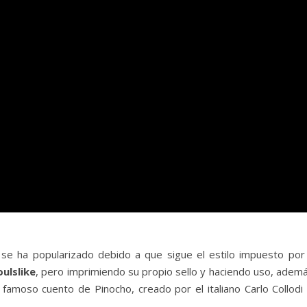
se ha popularizado debido a que sigue el estilo impuesto por 
oulslike
, pero imprimiendo su propio sello y haciendo uso, ademá
 famoso cuento de Pinocho, creado por el italiano Carlo Collodi 