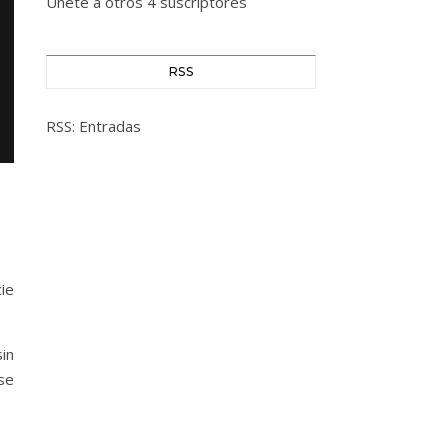
Únete a otros 4 suscriptores
RSS
RSS: Entradas
cie
in
se