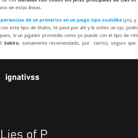
icio de estas líneas.
xperiencias de un primerizo en un juego tipo soulslike
(yo), y
n este tipo de títulos, te pase por ahí y le eches un ojo, podrí
, pues, si un jugador promedio como yo puede con el tipo de ret
né
Sekiro
, sumamente recomendado, por cierto), seguro que 