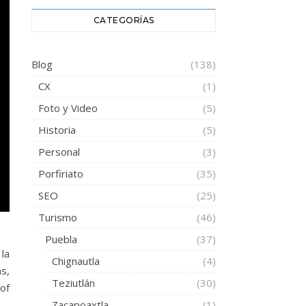
CATEGORÍAS
Blog
(138)
CX
(1)
Foto y Video
(5)
Historia
(5)
Personal
(3)
Porfiriato
(35)
SEO
(25)
Turismo
(46)
Puebla
(37)
la
Chignautla
(4)
s,
Teziutlán
(30)
of
Zacapoaxtla
(1)