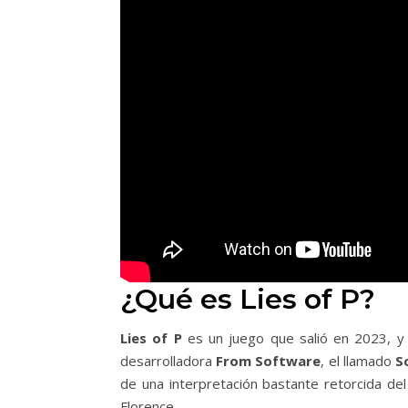
¿Qué es Lies of P?
Lies of P
es un juego que salió en 2023, y 
desarrolladora
From Software
, el llamado
S
de una interpretación bastante retorcida del
Florence.