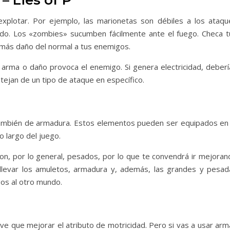
– Lies of P
explotar. Por ejemplo, las marionetas son débiles a los ataqu
ido. Los «zombies» sucumben fácilmente ante el fuego. Checa t
 más daño del normal a tus enemigos.
 arma o daño provoca el enemigo. Si genera electricidad, deberí
ejan de un tipo de ataque en específico.
ambién de armadura. Estos elementos pueden ser equipados en 
o largo del juego.
n, por lo general, pesados, por lo que te convendrá ir mejoran
llevar los amuletos, armadura y, además, las grandes y pesad
os al otro mundo.
ve que mejorar el atributo de motricidad. Pero si vas a usar arm