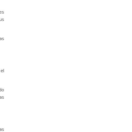
es
us
as
el
do
as
as