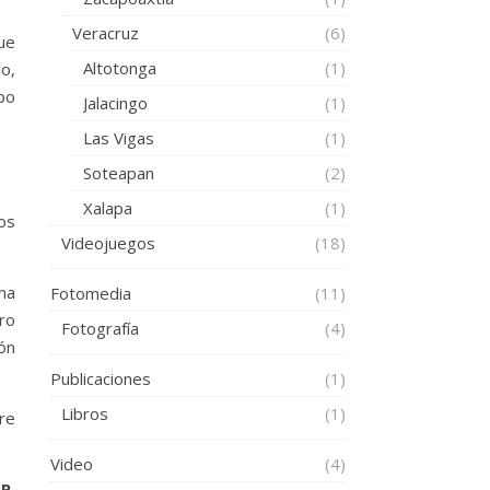
Veracruz
(6)
ue
Altotonga
(1)
go,
ipo
Jalacingo
(1)
Las Vigas
(1)
Soteapan
(2)
Xalapa
(1)
os
Videojuegos
(18)
na
Fotomedia
(11)
ro
Fotografía
(4)
ón
Publicaciones
(1)
Libros
(1)
tre
Video
(4)
 P
,