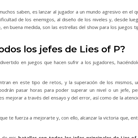
uchos saben, es lanzar al jugador a un mundo agresivo en el q
dificultad de los enemigos, al diseño de los niveles y, desde lue
e, en buena medida, son las estrellas del show para los juegos t
odos los jefes de Lies of P?
divertido en juegos que hacen sufrir a los jugadores, haciéndol
ran en este tipo de retos, y la superación de los mismos, u
podrán pasar horas para poder superar un nivel o un jefe, pe
s mejorar a través del ensayo y del error, así como de la atenci
e te fuerza a mejorarte y, con ello, alcanzar la victoria que, en
eo de mis
batallas con todos los jefes principales de Lies of