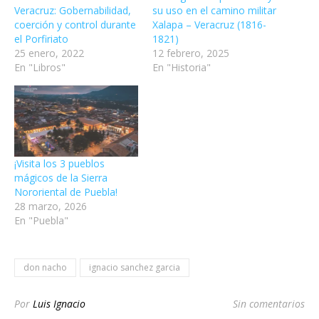
Veracruz: Gobernabilidad,
su uso en el camino militar
coerción y control durante
Xalapa – Veracruz (1816-
el Porfiriato
1821)
25 enero, 2022
12 febrero, 2025
En "Libros"
En "Historia"
¡Visita los 3 pueblos
mágicos de la Sierra
Nororiental de Puebla!
28 marzo, 2026
En "Puebla"
don nacho
ignacio sanchez garcia
Por
Luis Ignacio
Sin comentarios