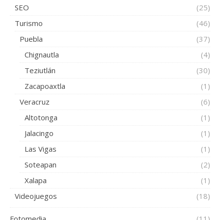
SEO
(25)
Turismo
(46)
Puebla
(37)
Chignautla
(4)
Teziutlán
(30)
Zacapoaxtla
(1)
Veracruz
(6)
Altotonga
(1)
Jalacingo
(1)
Las Vigas
(1)
Soteapan
(2)
Xalapa
(1)
Videojuegos
(18)
Fotomedia
(11)