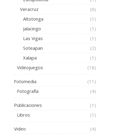
Veracruz
(6)
Altotonga
(1)
Jalacingo
(1)
Las Vigas
(1)
Soteapan
(2)
Xalapa
(1)
Videojuegos
(18)
Fotomedia
(11)
Fotografía
(4)
Publicaciones
(1)
Libros
(1)
Video
(4)