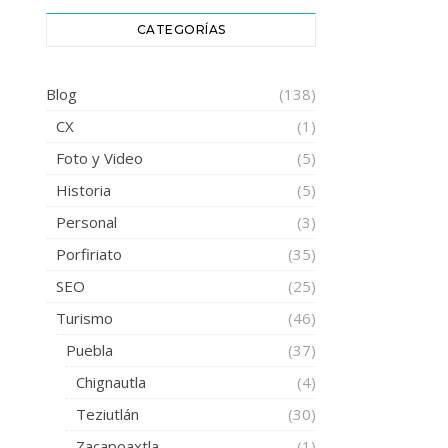
CATEGORÍAS
Blog
(138)
CX
(1)
Foto y Video
(5)
Historia
(5)
Personal
(3)
Porfiriato
(35)
SEO
(25)
Turismo
(46)
Puebla
(37)
Chignautla
(4)
Teziutlán
(30)
Zacapoaxtla
(1)