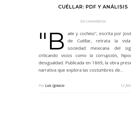
CUÉLLAR: PDF Y ANÁLISIS
Sin comentarios
"B
aile y cochino", escrita por J
de Cuéllar, retrata la vid
sociedad mexicana del sig
criticando vicios como la corrupción, hipo
desigualdad. Publicada en 1869, la obra pres
narrativa que explora las costumbres de…
Por
Luis Ignacio
12 feb