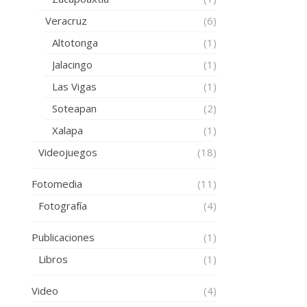
Veracruz
(6)
Altotonga
(1)
Jalacingo
(1)
Las Vigas
(1)
Soteapan
(2)
Xalapa
(1)
Videojuegos
(18)
Fotomedia
(11)
Fotografía
(4)
Publicaciones
(1)
Libros
(1)
Video
(4)