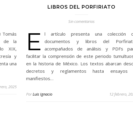
LIBROS DEL PORFIRIATO
Sin comentarios
E
osé Tomás
l artículo presenta una colección 
a de la
documentos y libros del Porfiriat
lo XIX,
acompañados de análisis y PDFs pa
cresía y
facilitar la comprensión de este periodo tumultuo
enta una
en la historia de México. Los textos abarcan des
decretos y reglamentos hasta ensayos
manifiestos…
rero, 2025
Por
Luis Ignacio
12 febrero, 2