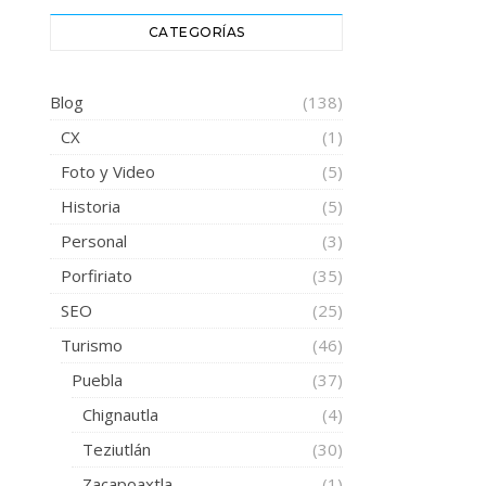
CATEGORÍAS
Blog
(138)
CX
(1)
Foto y Video
(5)
Historia
(5)
Personal
(3)
Porfiriato
(35)
SEO
(25)
Turismo
(46)
Puebla
(37)
Chignautla
(4)
Teziutlán
(30)
Zacapoaxtla
(1)