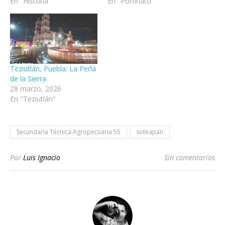
En "Historia"
En "Porfiriato"
Teziutlán, Puebla: La Perla
de la Sierra
28 marzo, 2026
En "Teziutlán"
Secundaria Técnica Agropecuaria 55
soteapan
Por
Luis Ignacio
Sin comentarios