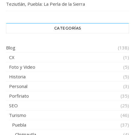
Teziutlán, Puebla: La Perla de la Sierra
CATEGORÍAS
Blog
(138)
CX
(1)
Foto y Video
(5)
Historia
(5)
Personal
(3)
Porfiriato
(35)
SEO
(25)
Turismo
(46)
Puebla
(37)
Chignautla
(4)