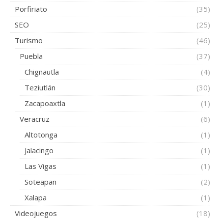
Porfiriato
(35)
SEO
(25)
Turismo
(46)
Puebla
(37)
Chignautla
(4)
Teziutlán
(30)
Zacapoaxtla
(1)
Veracruz
(6)
Altotonga
(1)
Jalacingo
(1)
Las Vigas
(1)
Soteapan
(2)
Xalapa
(1)
Videojuegos
(18)