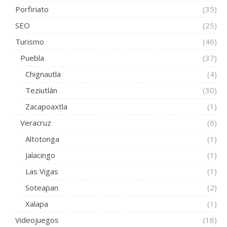
Porfiriato
(35)
SEO
(25)
Turismo
(46)
Puebla
(37)
Chignautla
(4)
Teziutlán
(30)
Zacapoaxtla
(1)
Veracruz
(6)
Altotonga
(1)
Jalacingo
(1)
Las Vigas
(1)
Soteapan
(2)
Xalapa
(1)
Videojuegos
(18)